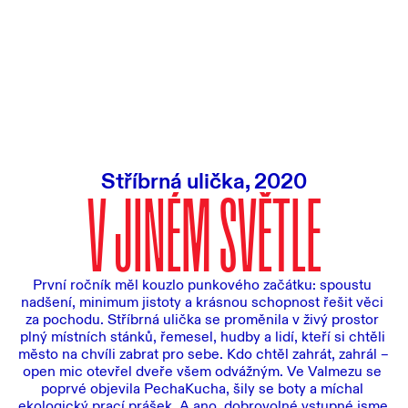
Stříbrná ulička, 2020
V JINÉM SVĚTLE
První ročník měl kouzlo punkového začátku: spoustu 
nadšení, minimum jistoty a krásnou schopnost řešit věci 
za pochodu. Stříbrná ulička se proměnila v živý prostor 
plný místních stánků, řemesel, hudby a lidí, kteří si chtěli 
město na chvíli zabrat pro sebe. Kdo chtěl zahrát, zahrál – 
open mic otevřel dveře všem odvážným. Ve Valmezu se 
poprvé objevila PechaKucha, šily se boty a míchal 
ekologický prací prášek. A ano, dobrovolné vstupné jsme 