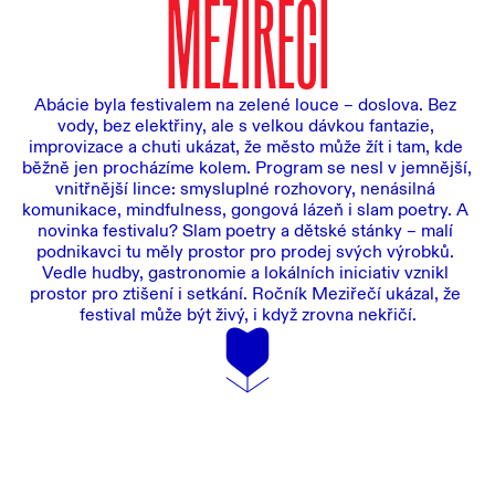
MEZIŘEČÍ
Abácie byla festivalem na zelené louce – doslova. Bez 
vody, bez elektřiny, ale s velkou dávkou fantazie, 
improvizace a chuti ukázat, že město může žít i tam, kde 
běžně jen procházíme kolem. Program se nesl v jemnější, 
vnitřnější lince: smysluplné rozhovory, nenásilná 
komunikace, mindfulness, gongová lázeň i slam poetry. A 
novinka festivalu? Slam poetry a dětské stánky – malí 
podnikavci tu měly prostor pro prodej svých výrobků. 
Vedle hudby, gastronomie a lokálních iniciativ vznikl 
prostor pro ztišení i setkání. Ročník Meziřečí ukázal, že 
festival může být živý, i když zrovna nekřičí.