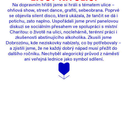
Na dopravním hřišti jsme si hráli s tématem ulice – 
ohňová show, street dance, grafiti, sebeobrana. Poprvé 
se objevila silent disco, která ukázala, že tančit se dá i 
potichu, zato naplno. Uspořádali jsme první panelovou 
diskuzi se sociálním přesahem ve spolupráci s místní 
Charitou: o životě na ulici, noclehárně, terénní práci i 
zkušenosti abstinujícího alkoholika. Zkusili jsme 
Dobrozónu, kde neziskovky nabízely, co by potřebovaly – 
a zjistili jsme, že ne každý dobrý nápad musí přežít do 
dalšího ročníku. Nechyběl alegorický průvod z náměstí 
ani veřejná lednice jako symbol sdílení.